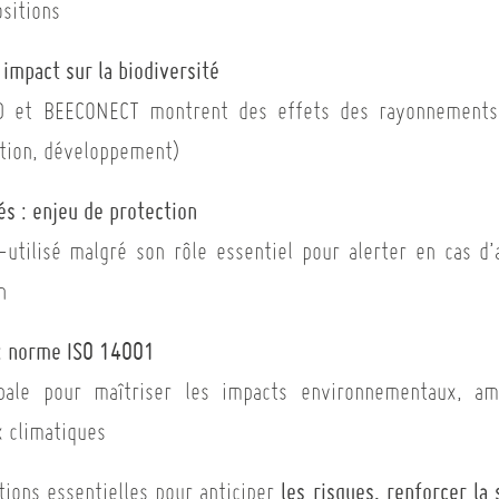
sitions
impact sur la biodiversité
D et BEECONECT montrent des effets des rayonnements s
tion, développement)
lés : enjeu de protection
utilisé malgré son rôle essentiel pour alerter en cas d’
n
: norme ISO 14001
ale pour maîtriser les impacts environnementaux, am
 climatiques
les risques, renforcer la 
ions essentielles pour anticiper