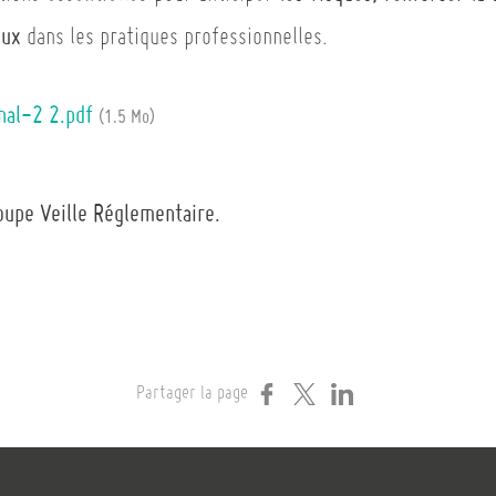
aux
dans les pratiques professionnelles.
nal-2 2.pdf
(1.5 Mo)
oupe Veille Réglementaire.
Partager la page
Partager sur Facebook
Partager sur X
Partager sur LinkedIn