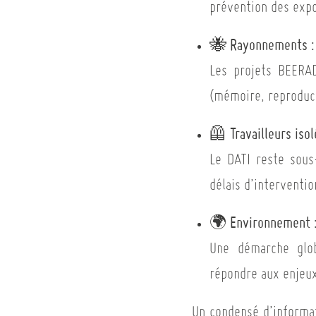
prévention des expo
Rayonnements : 
🐝
Les projets BEERA
(mémoire, reproduc
Travailleurs iso
🦺
Le DATI reste sous-
délais d’interventio
Environnement 
🌍
Une démarche glob
répondre aux enjeux
Un condensé d’informat