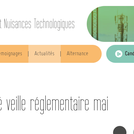
t Nuisances Technologiques
Cand
émoignages
Actualités
Alternance
é veille réglementaire mai