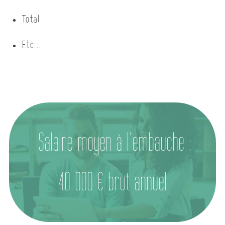
Total
Etc...
Salaire moyen à l’embauche :
40 000 € brut annuel