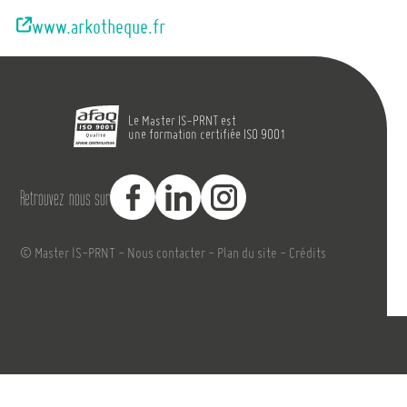
www.arkotheque.fr
Faculté de Pharmacie Aix-Marseille Univer
Formasup - CFA E
Le Master IS-PRNT est
une formation certifiée ISO 9001
Facebook
LinkedIn
Instagram
Retrouvez-nous sur
© Master IS-PRNT
-
Nous contacter
-
Plan du site
-
Crédits